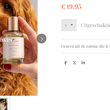
€ 19,95
Uitgeschakel
Geuren uit de natuur die je
D
D
S
e
e
h
l
e
a
e
l
r
n
e