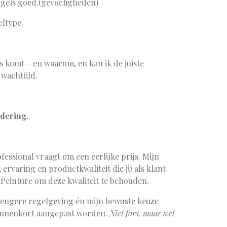
agels goed.(gevoeligheden)
eltype.
ls komt – en waarom, en kan ik de juiste
 wachttijd.
dering.
essional vraagt om een eerlijke prijs. Mijn
 ervaring en productkwaliteit die jij als klant
te Peinture om deze kwaliteit te behouden.
rengere regelgeving én mijn bewuste keuze
 binnenkort aangepast worden.
Niet fors, maar wel